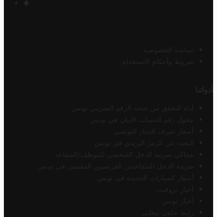
سياسة الخصوصية
شروط وأحكام الاستخدام
أدواتنا
أداة التحقق من صحة الرقم الضريبي تونس
محول رقم الحساب الآيبان في تونس
أسعار صرف الدينار التونسي
البحث عن الرمز البريدي في تونس
محاكي ضريبة الدخل الشخصي للموظف/المتقاعد
ضريبة الدخل للمتقاعدين الفرنسيين المقيمين في تونس
أسعار السيارات الجديدة في تونس
أخبار تروفيت
أخبار تونس
رابط خلفي مجاني