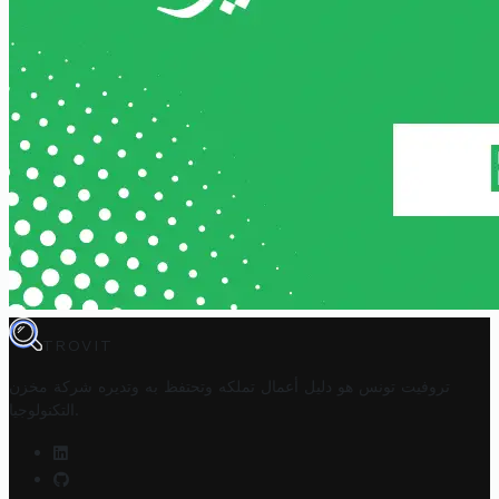
TROVIT
تروفيت تونس هو دليل أعمال تملكه وتحتفظ به وتديره
شركة مخزن
.
التكنولوجيا