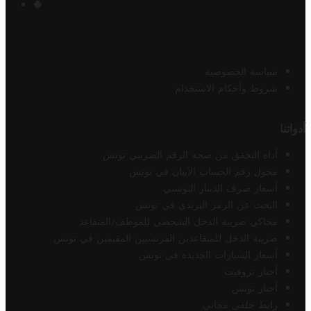
سياسة الخصوصية
شروط وأحكام الاستخدام
أدواتنا
أداة التحقق من صحة الرقم الضريبي تونس
محول رقم الحساب الآيبان في تونس
أسعار صرف الدينار التونسي
البحث عن الرمز البريدي في تونس
محاكي ضريبة الدخل الشخصي للموظف/المتقاعد
ضريبة الدخل للمتقاعدين الفرنسيين المقيمين في تونس
أسعار السيارات الجديدة في تونس
أخبار تروفيت
أخبار تونس
رابط خلفي مجاني