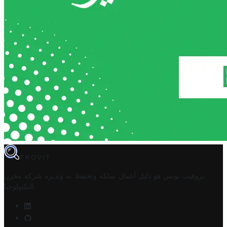
TROVIT
تروفيت تونس هو دليل أعمال تملكه وتحتفظ به وتديره
شركة مخزن
.
التكنولوجيا