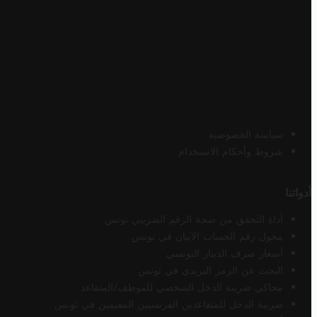
سياسة الخصوصية
شروط وأحكام الاستخدام
أدواتنا
أداة التحقق من صحة الرقم الضريبي تونس
محول رقم الحساب الآيبان في تونس
أسعار صرف الدينار التونسي
البحث عن الرمز البريدي في تونس
محاكي ضريبة الدخل الشخصي للموظف/المتقاعد
ضريبة الدخل للمتقاعدين الفرنسيين المقيمين في تونس