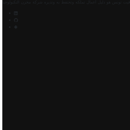
فيت تونس هو دليل أعمال تملكه وتحتفظ به وتديره
شركة مخزن التكنولوجيا