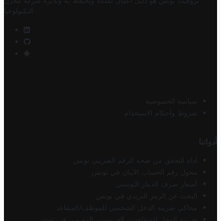
تروفيت تونس هو دليل أعمال تملكه وتحتفظ به وتديره
شركة مخزن
.
التكنولوجيا
سياسة الخصوصية
شروط وأحكام الاستخدام
أدواتنا
أداة التحقق من صحة الرقم الضريبي تونس
محول رقم الحساب الآيبان في تونس
أسعار صرف الدينار التونسي
البحث عن الرمز البريدي في تونس
محاكي ضريبة الدخل الشخصي للموظف/المتقاعد
ضريبة الدخل للمتقاعدين الفرنسيين المقيمين في تونس