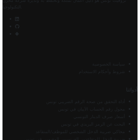
تروفيت تونس هو دليل أعمال تملكه وتحتفظ به وتديره
شركة مخزن
.
التكنولوجيا
سياسة الخصوصية
شروط وأحكام الاستخدام
أدواتنا
أداة التحقق من صحة الرقم الضريبي تونس
محول رقم الحساب الآيبان في تونس
أسعار صرف الدينار التونسي
البحث عن الرمز البريدي في تونس
محاكي ضريبة الدخل الشخصي للموظف/المتقاعد
ضريبة الدخل للمتقاعدين الفرنسيين المقيمين في تونس