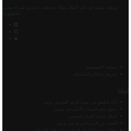
تروفيت تونس هو دليل أعمال تملكه وتحتفظ به وتديره
شركة مخزن
.
التكنولوجيا
سياسة الخصوصية
شروط وأحكام الاستخدام
أدواتنا
أداة التحقق من صحة الرقم الضريبي تونس
محول رقم الحساب الآيبان في تونس
أسعار صرف الدينار التونسي
البحث عن الرمز البريدي في تونس
محاكي ضريبة الدخل الشخصي للموظف/المتقاعد