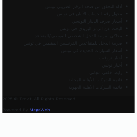
أداة التحقق من صحة الرقم الضريبي تونس
محول رقم الحساب الآيبان في تونس
أسعار صرف الدينار التونسي
البحث عن الرمز البريدي في تونس
محاكي ضريبة الدخل الشخصي للموظف/المتقاعد
ضريبة الدخل للمتقاعدين الفرنسيين المقيمين في تونس
أسعار السيارات الجديدة في تونس
أخبار تروفيت
أخبار تونس
رابط خلفي مجاني
قائمة الشركات الأهلية المحلية
قائمة الشركات الأهلية الجهوية
2025 © Trovit. All Rights Reserved.
Powered By
MegaWeb
.