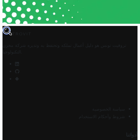
TROVIT
تروفيت تونس هو دليل أعمال تملكه وتحتفظ به وتديره
شركة مخزن
.
التكنولوجيا
سياسة الخصوصية
شروط وأحكام الاستخدام
أدواتنا