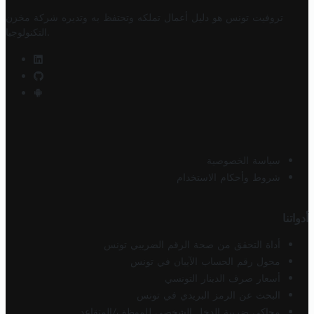
تروفيت تونس هو دليل أعمال تملكه وتحتفظ به وتديره
شركة مخزن
.
التكنولوجيا
سياسة الخصوصية
شروط وأحكام الاستخدام
أدواتنا
أداة التحقق من صحة الرقم الضريبي تونس
محول رقم الحساب الآيبان في تونس
أسعار صرف الدينار التونسي
البحث عن الرمز البريدي في تونس
محاكي ضريبة الدخل الشخصي للموظف/المتقاعد