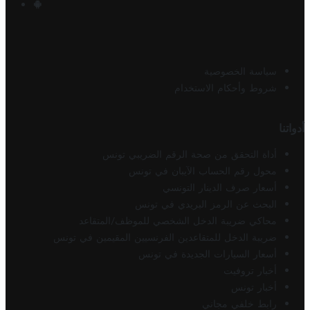
سياسة الخصوصية
شروط وأحكام الاستخدام
أدواتنا
أداة التحقق من صحة الرقم الضريبي تونس
محول رقم الحساب الآيبان في تونس
أسعار صرف الدينار التونسي
البحث عن الرمز البريدي في تونس
محاكي ضريبة الدخل الشخصي للموظف/المتقاعد
ضريبة الدخل للمتقاعدين الفرنسيين المقيمين في تونس
أسعار السيارات الجديدة في تونس
أخبار تروفيت
أخبار تونس
رابط خلفي مجاني