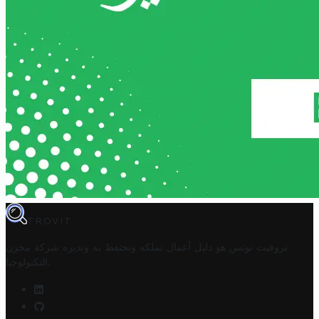
TROVIT
تروفيت تونس هو دليل أعمال تملكه وتحتفظ به وتديره
شركة مخزن
.
التكنولوجيا