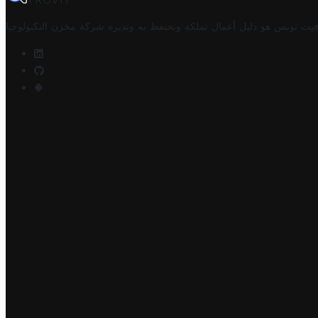
TROVIT
فيت تونس هو دليل أعمال تملكه وتحتفظ به وتديره
شركة مخزن التكنولوجيا