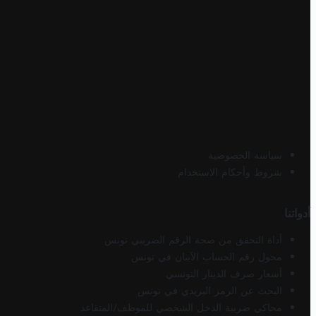
سياسة الخصوصية
شروط وأحكام الاستخدام
أدواتنا
أداة التحقق من صحة الرقم الضريبي تونس
محول رقم الحساب الآيبان في تونس
أسعار صرف الدينار التونسي
البحث عن الرمز البريدي في تونس
محاكي ضريبة الدخل الشخصي للموظف/المتقاعد