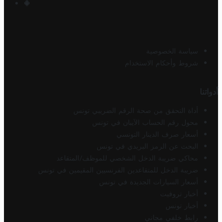
سياسة الخصوصية
شروط وأحكام الاستخدام
أدواتنا
أداة التحقق من صحة الرقم الضريبي تونس
محول رقم الحساب الآيبان في تونس
أسعار صرف الدينار التونسي
البحث عن الرمز البريدي في تونس
محاكي ضريبة الدخل الشخصي للموظف/المتقاعد
ضريبة الدخل للمتقاعدين الفرنسيين المقيمين في تونس
أسعار السيارات الجديدة في تونس
أخبار تروفيت
أخبار تونس
رابط خلفي مجاني