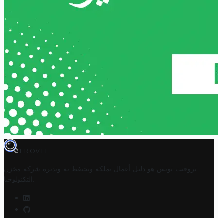
TROVIT
تروفيت تونس هو دليل أعمال تملكه وتحتفظ به وتديره
شركة مخزن
.
التكنولوجيا