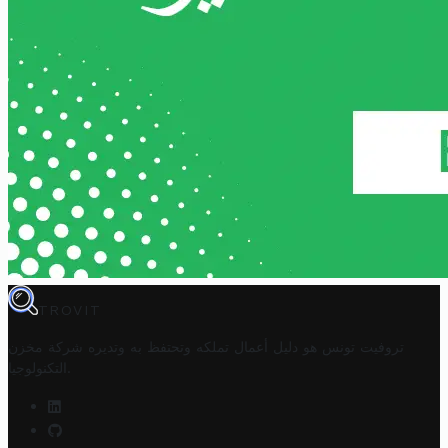
TROVIT
تروفيت تونس هو دليل أعمال تملكه وتحتفظ به وتديره
شركة مخزن
.
التكنولوجيا