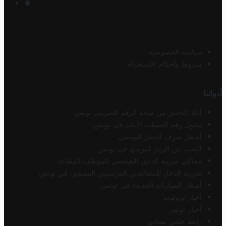
سياسة الخصوصية
شروط وأحكام الاستخدام
أدواتنا
أداة التحقق من صحة الرقم الضريبي تونس
محول رقم الحساب الآيبان في تونس
أسعار صرف الدينار التونسي
البحث عن الرمز البريدي في تونس
محاكي ضريبة الدخل الشخصي للموظف/المتقاعد
ضريبة الدخل للمتقاعدين الفرنسيين المقيمين في تونس
أسعار السيارات الجديدة في تونس
أخبار تروفيت
أخبار تونس
رابط خلفي مجاني