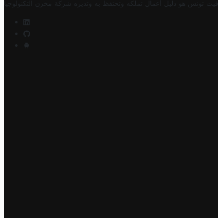
فيت تونس هو دليل أعمال تملكه وتحتفظ به وتديره
شركة مخزن التكنولوجيا