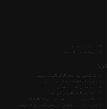
سياسة الخصوصية
شروط وأحكام الاستخدام
أدواتنا
أداة التحقق من صحة الرقم الضريبي تونس
محول رقم الحساب الآيبان في تونس
أسعار صرف الدينار التونسي
البحث عن الرمز البريدي في تونس
محاكي ضريبة الدخل الشخصي للموظف/المتقاعد
ضريبة الدخل للمتقاعدين الفرنسيين المقيمين في تونس