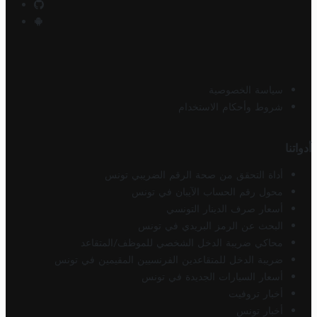
سياسة الخصوصية
شروط وأحكام الاستخدام
أدواتنا
أداة التحقق من صحة الرقم الضريبي تونس
محول رقم الحساب الآيبان في تونس
أسعار صرف الدينار التونسي
البحث عن الرمز البريدي في تونس
محاكي ضريبة الدخل الشخصي للموظف/المتقاعد
ضريبة الدخل للمتقاعدين الفرنسيين المقيمين في تونس
أسعار السيارات الجديدة في تونس
أخبار تروفيت
أخبار تونس