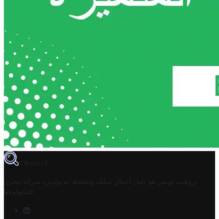
TROVIT
تروفيت تونس هو دليل أعمال تملكه وتحتفظ به وتديره
شركة مخزن
.
التكنولوجيا