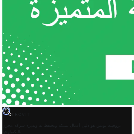
TROVIT
تروفيت تونس هو دليل أعمال تملكه وتحتفظ به وتديره
شركة مخزن
.
التكنولوجيا