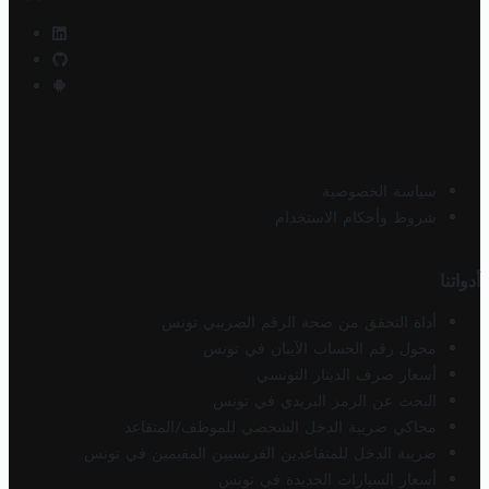
سياسة الخصوصية
شروط وأحكام الاستخدام
أدواتنا
أداة التحقق من صحة الرقم الضريبي تونس
محول رقم الحساب الآيبان في تونس
أسعار صرف الدينار التونسي
البحث عن الرمز البريدي في تونس
محاكي ضريبة الدخل الشخصي للموظف/المتقاعد
ضريبة الدخل للمتقاعدين الفرنسيين المقيمين في تونس
أسعار السيارات الجديدة في تونس