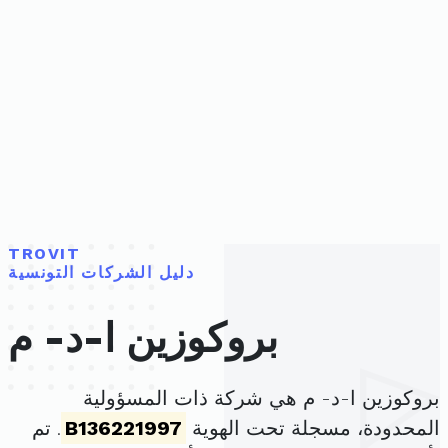
TROVIT
دليل الشركات التونسية
بروكوزين ا-د- م
بروكوزين ا-د- م هي شركة ذات المسؤولية
المحدودة، مسجلة تحت الهوية
B136221997
. تم