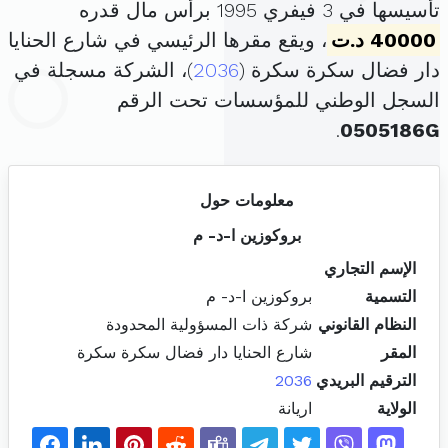
تأسيسها في 3 فيفري 1995 برأس مال قدره
40000 د.ت
، ويقع مقرها الرئيسي في شارع الحنايا
دار فضال سكرة سكرة (
2036
)، الشركة مسجلة في
السجل الوطني للمؤسسات تحت الرقم
.
0505186G
معلومات حول
بروكوزين ا-د- م
الإسم التجاري
التسمية
بروكوزين ا-د- م
النظام القانوني
شركة ذات المسؤولية المحدودة
المقر
شارع الحنايا دار فضال سكرة سكرة
الترقيم البريدي
2036
الولاية
اريانة