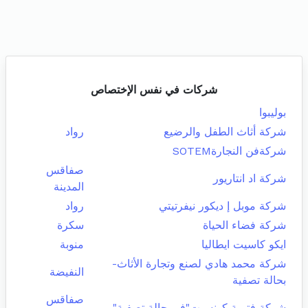
شركات في نفس الإختصاص
بوليبوا
شركة أثاث الطفل والرضيع
رواد
شركةفن النجارةSOTEM
صفاقس
شركة اد انتاريور
المدينة
شركة موبل إ ديكور نيفرتيتي
رواد
شركة فضاء الحياة
سكرة
ايكو كاسيت ايطاليا
منوبة
شركة محمد هادي لصنع وتجارة الأثاث-
النفيضة
بحالة تصفية
صفاقس
شركة فتيمة كونسبت"في حالة تصفية"