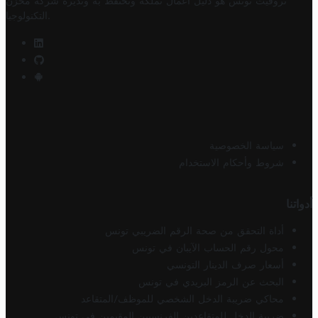
تروفيت تونس هو دليل أعمال تملكه وتحتفظ به وتديره
شركة مخزن
.
التكنولوجيا
سياسة الخصوصية
شروط وأحكام الاستخدام
أدواتنا
أداة التحقق من صحة الرقم الضريبي تونس
محول رقم الحساب الآيبان في تونس
أسعار صرف الدينار التونسي
البحث عن الرمز البريدي في تونس
محاكي ضريبة الدخل الشخصي للموظف/المتقاعد
ضريبة الدخل للمتقاعدين الفرنسيين المقيمين في تونس