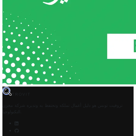
TROVIT
تروفيت تونس هو دليل أعمال تملكه وتحتفظ به وتديره
شركة مخزن
.
التكنولوجيا