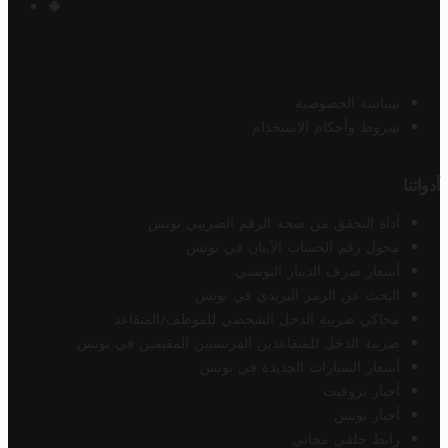
سياسة الخصوصية
شروط وأحكام الاستخدام
أدواتنا
أداة التحقق من صحة الرقم الضريبي تونس
محول رقم الحساب الآيبان في تونس
أسعار صرف الدينار التونسي
البحث عن الرمز البريدي في تونس
محاكي ضريبة الدخل الشخصي للموظف/المتقاعد
ضريبة الدخل للمتقاعدين الفرنسيين المقيمين في تونس
أسعار السيارات الجديدة في تونس
أخبار تروفيت
أخبار تونس
رابط خلفي مجاني