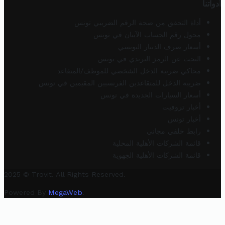
أدواتنا
أداة التحقق من صحة الرقم الضريبي تونس
محول رقم الحساب الآيبان في تونس
أسعار صرف الدينار التونسي
البحث عن الرمز البريدي في تونس
محاكي ضريبة الدخل الشخصي للموظف/المتقاعد
ضريبة الدخل للمتقاعدين الفرنسيين المقيمين في تونس
أسعار السيارات الجديدة في تونس
أخبار تروفيت
أخبار تونس
رابط خلفي مجاني
قائمة الشركات الأهلية المحلية
قائمة الشركات الأهلية الجهوية
2025 © Trovit. All Rights Reserved.
Powered By
MegaWeb
.