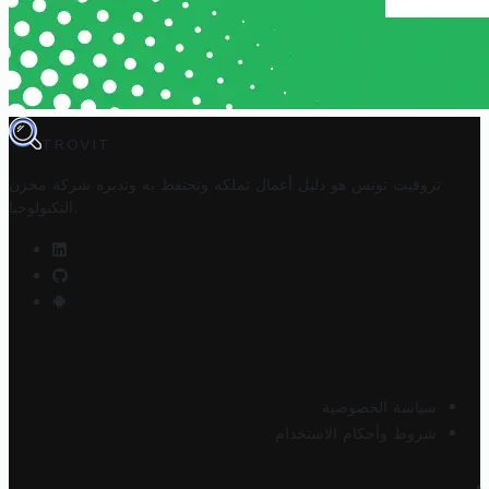
TROVIT
تروفيت تونس هو دليل أعمال تملكه وتحتفظ به وتديره
شركة مخزن
.
التكنولوجيا
سياسة الخصوصية
شروط وأحكام الاستخدام