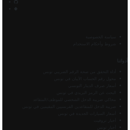
سياسة الخصوصية
شروط وأحكام الاستخدام
أدواتنا
أداة التحقق من صحة الرقم الضريبي تونس
محول رقم الحساب الآيبان في تونس
أسعار صرف الدينار التونسي
البحث عن الرمز البريدي في تونس
محاكي ضريبة الدخل الشخصي للموظف/المتقاعد
ضريبة الدخل للمتقاعدين الفرنسيين المقيمين في تونس
أسعار السيارات الجديدة في تونس
أخبار تروفيت
أخبار تونس