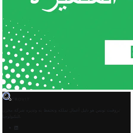
TROVIT
تروفيت تونس هو دليل أعمال تملكه وتحتفظ به وتديره
شركة مخزن
.
التكنولوجيا