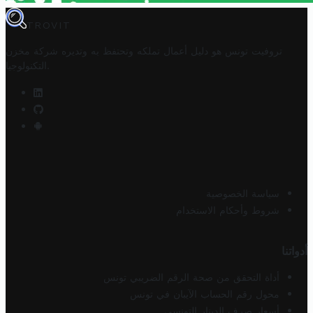
TROVIT
تروفيت تونس هو دليل أعمال تملكه وتحتفظ به وتديره
شركة مخزن
.
التكنولوجيا
سياسة الخصوصية
شروط وأحكام الاستخدام
أدواتنا
أداة التحقق من صحة الرقم الضريبي تونس
محول رقم الحساب الآيبان في تونس
أسعار صرف الدينار التونسي