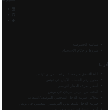
سياسة الخصوصية
شروط وأحكام الاستخدام
أدواتنا
أداة التحقق من صحة الرقم الضريبي تونس
محول رقم الحساب الآيبان في تونس
أسعار صرف الدينار التونسي
البحث عن الرمز البريدي في تونس
محاكي ضريبة الدخل الشخصي للموظف/المتقاعد
ضريبة الدخل للمتقاعدين الفرنسيين المقيمين في تونس
أسعار السيارات الجديدة في تونس