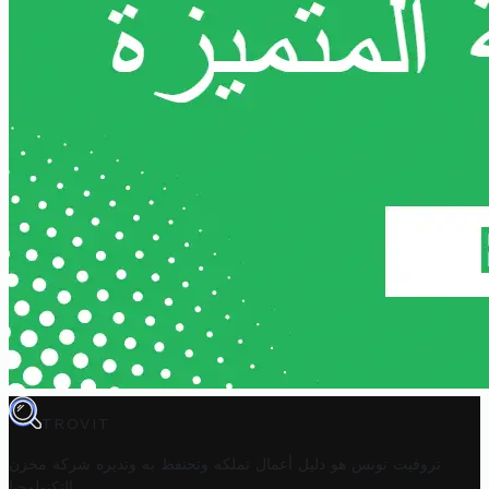
TROVIT
تروفيت تونس هو دليل أعمال تملكه وتحتفظ به وتديره
شركة مخزن
.
التكنولوجيا