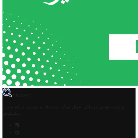
TROVIT
تروفيت تونس هو دليل أعمال تملكه وتحتفظ به وتديره
شركة مخزن
.
التكنولوجيا