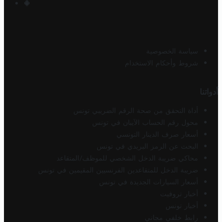
سياسة الخصوصية
شروط وأحكام الاستخدام
أدواتنا
أداة التحقق من صحة الرقم الضريبي تونس
محول رقم الحساب الآيبان في تونس
أسعار صرف الدينار التونسي
البحث عن الرمز البريدي في تونس
محاكي ضريبة الدخل الشخصي للموظف/المتقاعد
ضريبة الدخل للمتقاعدين الفرنسيين المقيمين في تونس
أسعار السيارات الجديدة في تونس
أخبار تروفيت
أخبار تونس
رابط خلفي مجاني