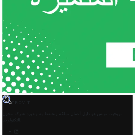
TROVIT
تروفيت تونس هو دليل أعمال تملكه وتحتفظ به وتديره
شركة مخزن
.
التكنولوجيا