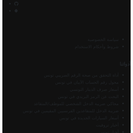
سياسة الخصوصية
شروط وأحكام الاستخدام
أدواتنا
أداة التحقق من صحة الرقم الضريبي تونس
محول رقم الحساب الآيبان في تونس
أسعار صرف الدينار التونسي
البحث عن الرمز البريدي في تونس
محاكي ضريبة الدخل الشخصي للموظف/المتقاعد
ضريبة الدخل للمتقاعدين الفرنسيين المقيمين في تونس
أسعار السيارات الجديدة في تونس
أخبار تروفيت
أخبار تونس