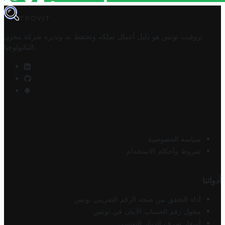
TROVIT
تروفيت تونس هو دليل أعمال تملكه وتحتفظ به وتديره
شركة مخزن
.
التكنولوجيا
سياسة الخصوصية
شروط وأحكام الاستخدام
أدواتنا
أداة التحقق من صحة الرقم الضريبي تونس
محول رقم الحساب الآيبان في تونس
أسعار صرف الدينار التونسي