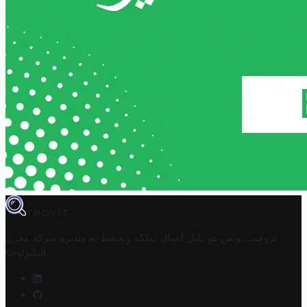
TROVIT
تروفيت تونس هو دليل أعمال تملكه وتحتفظ به وتديره
شركة مخزن
.
التكنولوجيا