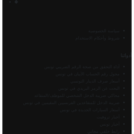
سياسة الخصوصية
شروط وأحكام الاستخدام
أدواتنا
أداة التحقق من صحة الرقم الضريبي تونس
محول رقم الحساب الآيبان في تونس
أسعار صرف الدينار التونسي
البحث عن الرمز البريدي في تونس
محاكي ضريبة الدخل الشخصي للموظف/المتقاعد
ضريبة الدخل للمتقاعدين الفرنسيين المقيمين في تونس
أسعار السيارات الجديدة في تونس
أخبار تروفيت
أخبار تونس
رابط خلفي مجاني