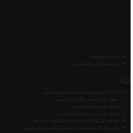
سياسة الخصوصية
شروط وأحكام الاستخدام
أدواتنا
أداة التحقق من صحة الرقم الضريبي تونس
محول رقم الحساب الآيبان في تونس
أسعار صرف الدينار التونسي
البحث عن الرمز البريدي في تونس
محاكي ضريبة الدخل الشخصي للموظف/المتقاعد
ضريبة الدخل للمتقاعدين الفرنسيين المقيمين في تونس