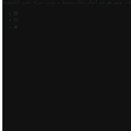
فيت تونس هو دليل أعمال تملكه وتحتفظ به وتديره
شركة مخزن التكنولوجيا