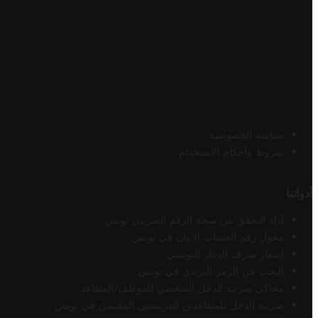
سياسة الخصوصية
شروط وأحكام الاستخدام
أدواتنا
أداة التحقق من صحة الرقم الضريبي تونس
محول رقم الحساب الآيبان في تونس
أسعار صرف الدينار التونسي
البحث عن الرمز البريدي في تونس
محاكي ضريبة الدخل الشخصي للموظف/المتقاعد
ضريبة الدخل للمتقاعدين الفرنسيين المقيمين في تونس