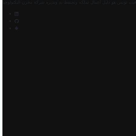
فيت تونس هو دليل أعمال تملكه وتحتفظ به وتديره
شركة مخزن التكنولوجيا