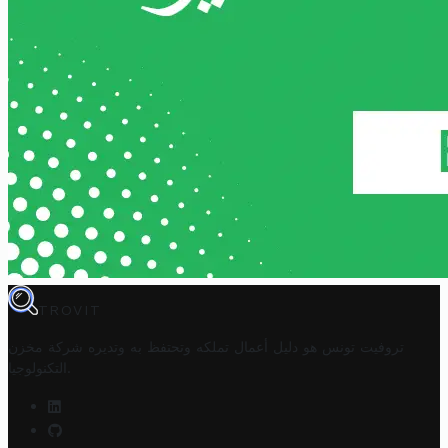
TROVIT
تروفيت تونس هو دليل أعمال تملكه وتحتفظ به وتديره
شركة مخزن
.
التكنولوجيا