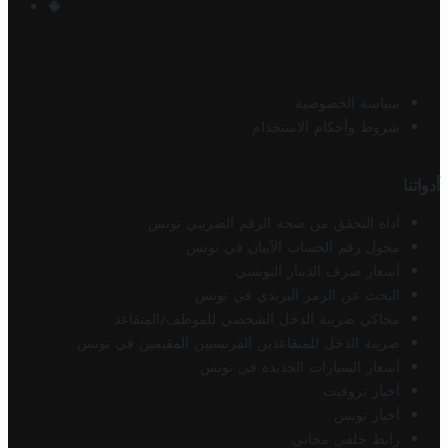
سياسة الخصوصية
شروط وأحكام الاستخدام
أدواتنا
أداة التحقق من صحة الرقم الضريبي تونس
محول رقم الحساب الآيبان في تونس
أسعار صرف الدينار التونسي
البحث عن الرمز البريدي في تونس
محاكي ضريبة الدخل الشخصي للموظف/المتقاعد
ضريبة الدخل للمتقاعدين الفرنسيين المقيمين في تونس
أسعار السيارات الجديدة في تونس
أخبار تروفيت
أخبار تونس
رابط خلفي مجاني