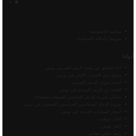
سياسة الخصوصية
شروط وأحكام الاستخدام
أدواتنا
أداة التحقق من صحة الرقم الضريبي تونس
محول رقم الحساب الآيبان في تونس
أسعار صرف الدينار التونسي
البحث عن الرمز البريدي في تونس
محاكي ضريبة الدخل الشخصي للموظف/المتقاعد
ضريبة الدخل للمتقاعدين الفرنسيين المقيمين في تونس
أسعار السيارات الجديدة في تونس
أخبار تروفيت
أخبار تونس
رابط خلفي مجاني