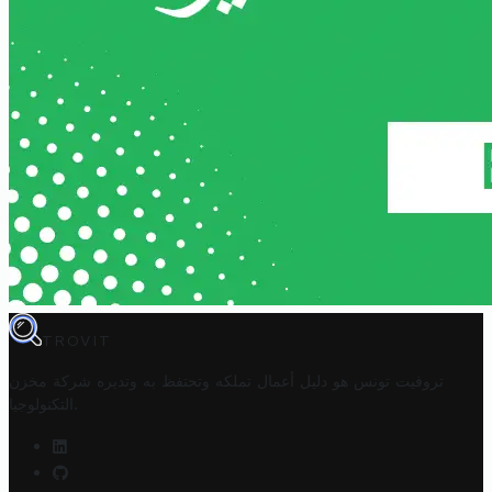
TROVIT
تروفيت تونس هو دليل أعمال تملكه وتحتفظ به وتديره
شركة مخزن
.
التكنولوجيا