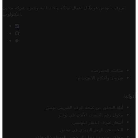
تروفيت تونس هو دليل أعمال تملكه وتحتفظ به وتديره
شركة مخزن
.
التكنولوجيا
سياسة الخصوصية
شروط وأحكام الاستخدام
أدواتنا
أداة التحقق من صحة الرقم الضريبي تونس
محول رقم الحساب الآيبان في تونس
أسعار صرف الدينار التونسي
البحث عن الرمز البريدي في تونس
محاكي ضريبة الدخل الشخصي للموظف/المتقاعد