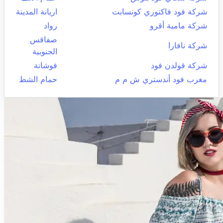
شركة فود فاكتوري كونسابت
اريانة المدينة
شركة مامية أقرو
رواد
صفاقس
شركة نافارا
الجنوبية
شركة قولدن فود
فوشانة
مغرب فود أندستري ش م م
حمام الشط