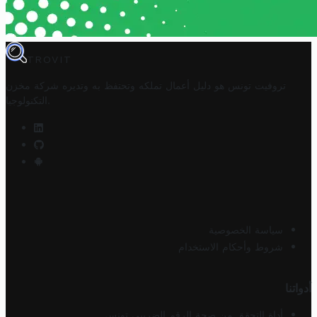
TROVIT
تروفيت تونس هو دليل أعمال تملكه وتحتفظ به وتديره
شركة مخزن
.
التكنولوجيا
سياسة الخصوصية
شروط وأحكام الاستخدام
أدواتنا
أداة التحقق من صحة الرقم الضريبي تونس