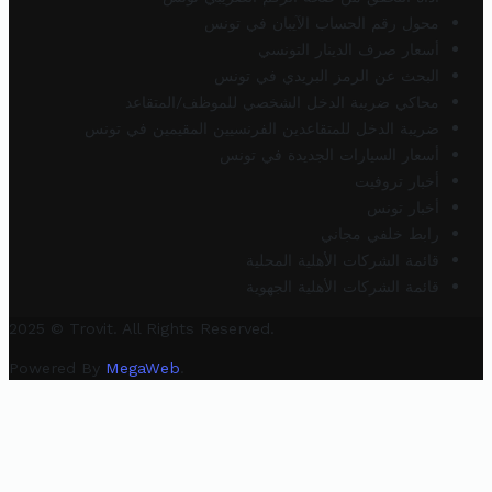
محول رقم الحساب الآيبان في تونس
أسعار صرف الدينار التونسي
البحث عن الرمز البريدي في تونس
محاكي ضريبة الدخل الشخصي للموظف/المتقاعد
ضريبة الدخل للمتقاعدين الفرنسيين المقيمين في تونس
أسعار السيارات الجديدة في تونس
أخبار تروفيت
أخبار تونس
رابط خلفي مجاني
قائمة الشركات الأهلية المحلية
قائمة الشركات الأهلية الجهوية
2025 © Trovit. All Rights Reserved.
Powered By
MegaWeb
.