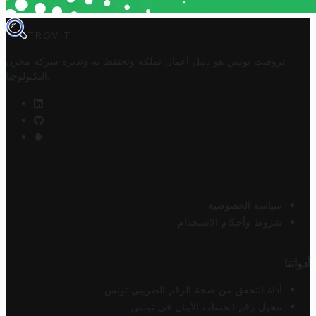
TROVIT
تروفيت تونس هو دليل أعمال تملكه وتحتفظ به وتديره
شركة مخزن
.
التكنولوجيا
سياسة الخصوصية
شروط وأحكام الاستخدام
أدواتنا
أداة التحقق من صحة الرقم الضريبي تونس
محول رقم الحساب الآيبان في تونس