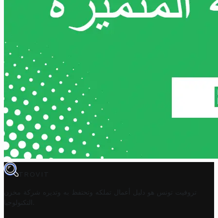
TROVIT
تروفيت تونس هو دليل أعمال تملكه وتحتفظ به وتديره
شركة مخزن
.
التكنولوجيا