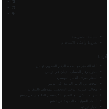
سياسة الخصوصية
شروط وأحكام الاستخدام
أدواتنا
أداة التحقق من صحة الرقم الضريبي تونس
محول رقم الحساب الآيبان في تونس
أسعار صرف الدينار التونسي
البحث عن الرمز البريدي في تونس
محاكي ضريبة الدخل الشخصي للموظف/المتقاعد
ضريبة الدخل للمتقاعدين الفرنسيين المقيمين في تونس
أسعار السيارات الجديدة في تونس
أخبار تروفيت