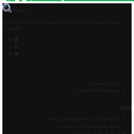
TROVIT
تروفيت تونس هو دليل أعمال تملكه وتحتفظ به وتديره
شركة مخزن
.
التكنولوجيا
سياسة الخصوصية
شروط وأحكام الاستخدام
أدواتنا
أداة التحقق من صحة الرقم الضريبي تونس
محول رقم الحساب الآيبان في تونس
أسعار صرف الدينار التونسي