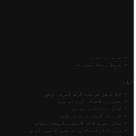
سياسة الخصوصية
شروط وأحكام الاستخدام
أدواتنا
أداة التحقق من صحة الرقم الضريبي تونس
محول رقم الحساب الآيبان في تونس
أسعار صرف الدينار التونسي
البحث عن الرمز البريدي في تونس
محاكي ضريبة الدخل الشخصي للموظف/المتقاعد
ضريبة الدخل للمتقاعدين الفرنسيين المقيمين في تونس