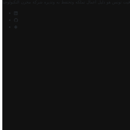
فيت تونس هو دليل أعمال تملكه وتحتفظ به وتديره
شركة مخزن التكنولوجيا