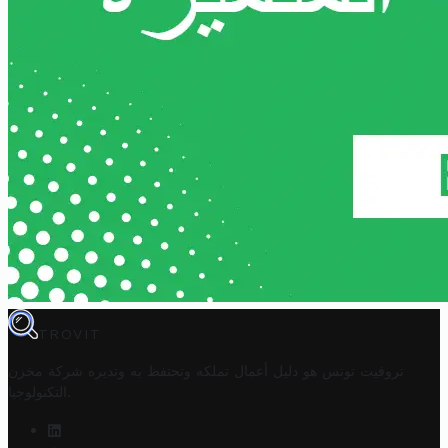
TROVIT
تروفيت تونس هو دليل أعمال تملكه وتحتفظ به وتديره
شركة مخزن
.
التكنولوجيا