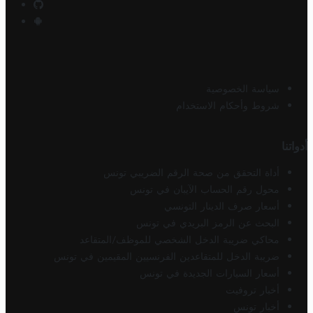
سياسة الخصوصية
شروط وأحكام الاستخدام
أدواتنا
أداة التحقق من صحة الرقم الضريبي تونس
محول رقم الحساب الآيبان في تونس
أسعار صرف الدينار التونسي
البحث عن الرمز البريدي في تونس
محاكي ضريبة الدخل الشخصي للموظف/المتقاعد
ضريبة الدخل للمتقاعدين الفرنسيين المقيمين في تونس
أسعار السيارات الجديدة في تونس
أخبار تروفيت
أخبار تونس