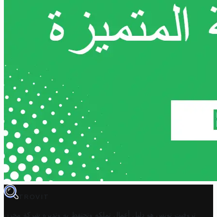
TROVIT
تروفيت تونس هو دليل أعمال تملكه وتحتفظ به وتديره
شركة مخزن