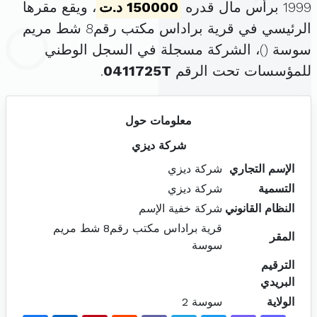
1999 برأس مال قدره
150000 د.ت
، ويقع مقرها
الرئيسي في قرية براداس مكتب رقم8 شط مريم
سوسة (
)، الشركة مسجلة في السجل الوطني
للمؤسسات تحت الرقم
0411725T
.
معلومات حول
شركة ديزي
الإسم التجاري
شركة ديزي
التسمية
شركة ديزي
النظام القانوني
شركة خفية الإسم
قرية براداس مكتب رقم8 شط مريم
المقر
سوسة
الترقيم
البريدي
الولاية
سوسة 2