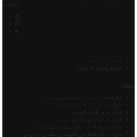
.
التكنولوجيا
سياسة الخصوصية
شروط وأحكام الاستخدام
أدواتنا
أداة التحقق من صحة الرقم الضريبي تونس
محول رقم الحساب الآيبان في تونس
أسعار صرف الدينار التونسي
البحث عن الرمز البريدي في تونس
محاكي ضريبة الدخل الشخصي للموظف/المتقاعد
ضريبة الدخل للمتقاعدين الفرنسيين المقيمين في تونس