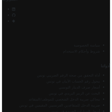
سياسة الخصوصية
شروط وأحكام الاستخدام
أدواتنا
أداة التحقق من صحة الرقم الضريبي تونس
محول رقم الحساب الآيبان في تونس
أسعار صرف الدينار التونسي
البحث عن الرمز البريدي في تونس
محاكي ضريبة الدخل الشخصي للموظف/المتقاعد
ضريبة الدخل للمتقاعدين الفرنسيين المقيمين في تونس
أسعار السيارات الجديدة في تونس