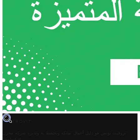
TROVIT
تروفيت تونس هو دليل أعمال تملكه وتحتفظ به وتديره
شركة مخزن
.
التكنولوجيا