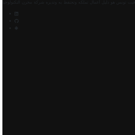
فيت تونس هو دليل أعمال تملكه وتحتفظ به وتديره
شركة مخزن التكنولوجيا