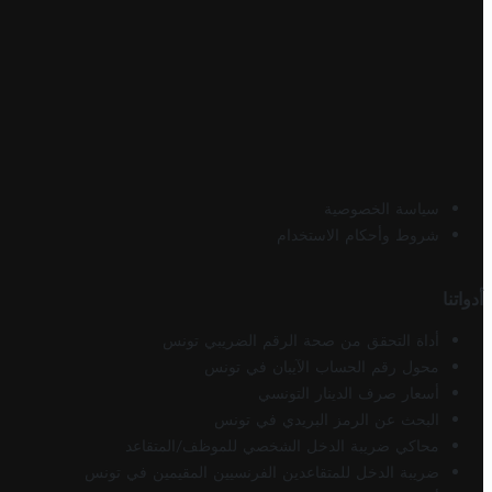
سياسة الخصوصية
شروط وأحكام الاستخدام
أدواتنا
أداة التحقق من صحة الرقم الضريبي تونس
محول رقم الحساب الآيبان في تونس
أسعار صرف الدينار التونسي
البحث عن الرمز البريدي في تونس
محاكي ضريبة الدخل الشخصي للموظف/المتقاعد
ضريبة الدخل للمتقاعدين الفرنسيين المقيمين في تونس