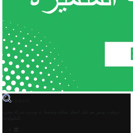
TROVIT
تروفيت تونس هو دليل أعمال تملكه وتحتفظ به وتديره
شركة مخزن
.
التكنولوجيا