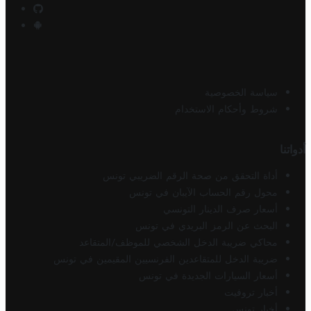
سياسة الخصوصية
شروط وأحكام الاستخدام
أدواتنا
أداة التحقق من صحة الرقم الضريبي تونس
محول رقم الحساب الآيبان في تونس
أسعار صرف الدينار التونسي
البحث عن الرمز البريدي في تونس
محاكي ضريبة الدخل الشخصي للموظف/المتقاعد
ضريبة الدخل للمتقاعدين الفرنسيين المقيمين في تونس
أسعار السيارات الجديدة في تونس
أخبار تروفيت
أخبار تونس