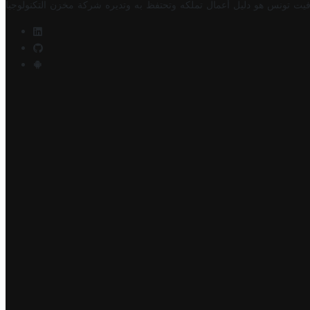
فيت تونس هو دليل أعمال تملكه وتحتفظ به وتديره
شركة مخزن التكنولوجيا