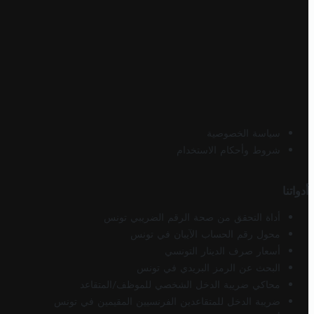
سياسة الخصوصية
شروط وأحكام الاستخدام
أدواتنا
أداة التحقق من صحة الرقم الضريبي تونس
محول رقم الحساب الآيبان في تونس
أسعار صرف الدينار التونسي
البحث عن الرمز البريدي في تونس
محاكي ضريبة الدخل الشخصي للموظف/المتقاعد
ضريبة الدخل للمتقاعدين الفرنسيين المقيمين في تونس