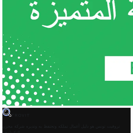
TROVIT
تروفيت تونس هو دليل أعمال تملكه وتحتفظ به وتديره
شركة مخزن
.
التكنولوجيا