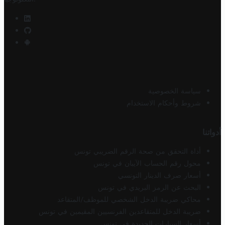
سياسة الخصوصية
شروط وأحكام الاستخدام
أدواتنا
أداة التحقق من صحة الرقم الضريبي تونس
محول رقم الحساب الآيبان في تونس
أسعار صرف الدينار التونسي
البحث عن الرمز البريدي في تونس
محاكي ضريبة الدخل الشخصي للموظف/المتقاعد
ضريبة الدخل للمتقاعدين الفرنسيين المقيمين في تونس
أسعار السيارات الجديدة في تونس