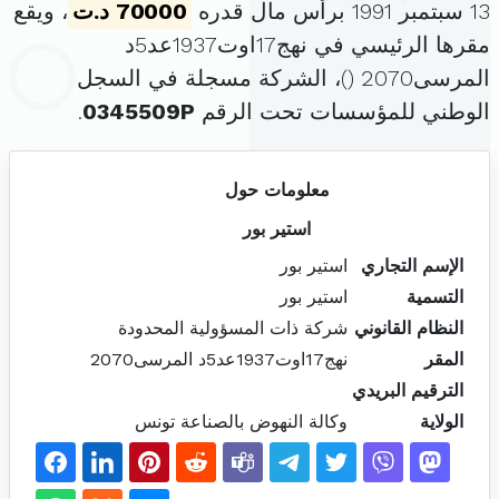
13 سبتمبر 1991 برأس مال قدره
70000 د.ت
، ويقع
مقرها الرئيسي في نهج17اوت1937عد5د
المرسى2070 (
)، الشركة مسجلة في السجل
الوطني للمؤسسات تحت الرقم
0345509P
.
معلومات حول
استير بور
الإسم التجاري
استير بور
التسمية
استير بور
النظام القانوني
شركة ذات المسؤولية المحدودة
المقر
نهج17اوت1937عد5د المرسى2070
الترقيم البريدي
الولاية
وكالة النهوض بالصناعة تونس