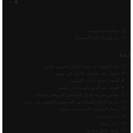
سياسة الخصوصية
شروط وأحكام الاستخدام
أدواتنا
أداة التحقق من صحة الرقم الضريبي تونس
محول رقم الحساب الآيبان في تونس
أسعار صرف الدينار التونسي
البحث عن الرمز البريدي في تونس
محاكي ضريبة الدخل الشخصي للموظف/المتقاعد
ضريبة الدخل للمتقاعدين الفرنسيين المقيمين في تونس
أسعار السيارات الجديدة في تونس
أخبار تروفيت
أخبار تونس
رابط خلفي مجاني