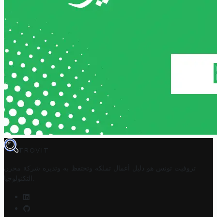
TROVIT
تروفيت تونس هو دليل أعمال تملكه وتحتفظ به وتديره
شركة مخزن
.
التكنولوجيا