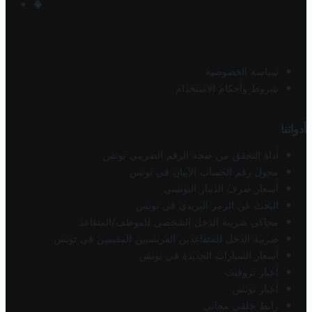
سياسة الخصوصية
شروط وأحكام الاستخدام
أدواتنا
أداة التحقق من صحة الرقم الضريبي تونس
محول رقم الحساب الآيبان في تونس
أسعار صرف الدينار التونسي
البحث عن الرمز البريدي في تونس
محاكي ضريبة الدخل الشخصي للموظف/المتقاعد
ضريبة الدخل للمتقاعدين الفرنسيين المقيمين في تونس
أسعار السيارات الجديدة في تونس
أخبار تروفيت
أخبار تونس
رابط خلفي مجاني