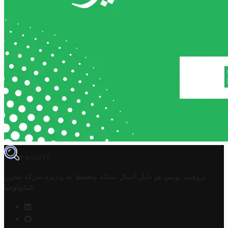
TROVIT
تروفيت تونس هو دليل أعمال تملكه وتحتفظ به وتديره
شركة مخزن
.
التكنولوجيا