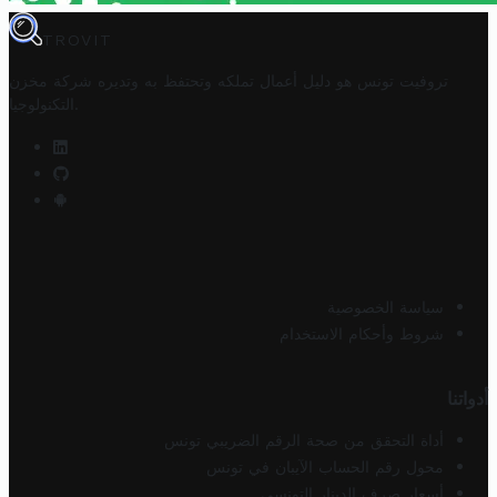
TROVIT
تروفيت تونس هو دليل أعمال تملكه وتحتفظ به وتديره
شركة مخزن
.
التكنولوجيا
سياسة الخصوصية
شروط وأحكام الاستخدام
أدواتنا
أداة التحقق من صحة الرقم الضريبي تونس
محول رقم الحساب الآيبان في تونس
أسعار صرف الدينار التونسي