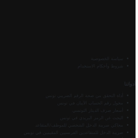
سياسة الخصوصية
شروط وأحكام الاستخدام
أدواتنا
أداة التحقق من صحة الرقم الضريبي تونس
محول رقم الحساب الآيبان في تونس
أسعار صرف الدينار التونسي
البحث عن الرمز البريدي في تونس
محاكي ضريبة الدخل الشخصي للموظف/المتقاعد
ضريبة الدخل للمتقاعدين الفرنسيين المقيمين في تونس