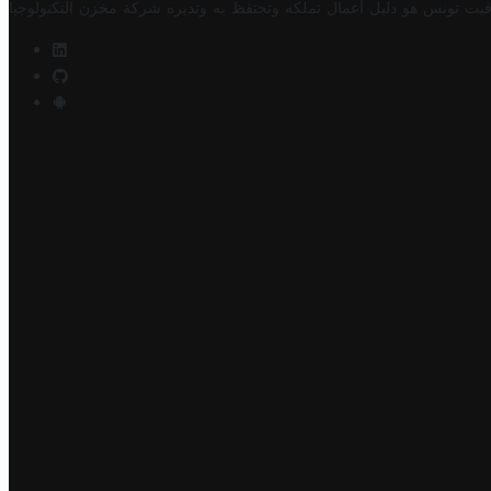
فيت تونس هو دليل أعمال تملكه وتحتفظ به وتديره
شركة مخزن التكنولوجيا