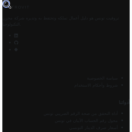
TROVIT
تروفيت تونس هو دليل أعمال تملكه وتحتفظ به وتديره
شركة مخزن
.
التكنولوجيا
سياسة الخصوصية
شروط وأحكام الاستخدام
أدواتنا
أداة التحقق من صحة الرقم الضريبي تونس
محول رقم الحساب الآيبان في تونس
أسعار صرف الدينار التونسي