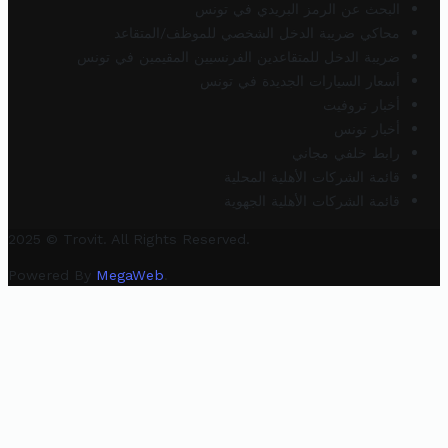
البحث عن الرمز البريدي في تونس
محاكي ضريبة الدخل الشخصي للموظف/المتقاعد
ضريبة الدخل للمتقاعدين الفرنسيين المقيمين في تونس
أسعار السيارات الجديدة في تونس
أخبار تروفيت
أخبار تونس
رابط خلفي مجاني
قائمة الشركات الأهلية المحلية
قائمة الشركات الأهلية الجهوية
2025 © Trovit. All Rights Reserved.
Powered By
MegaWeb
.