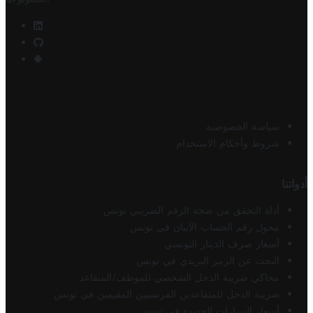
سياسة الخصوصية
شروط وأحكام الاستخدام
أدواتنا
أداة التحقق من صحة الرقم الضريبي تونس
محول رقم الحساب الآيبان في تونس
أسعار صرف الدينار التونسي
البحث عن الرمز البريدي في تونس
محاكي ضريبة الدخل الشخصي للموظف/المتقاعد
ضريبة الدخل للمتقاعدين الفرنسيين المقيمين في تونس
أسعار السيارات الجديدة في تونس