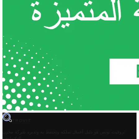
TROVIT
تروفيت تونس هو دليل أعمال تملكه وتحتفظ به وتديره
شركة مخزن
.
التكنولوجيا