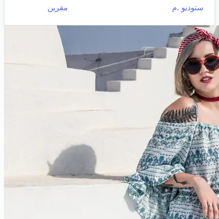
ستوديو .م
مقرين