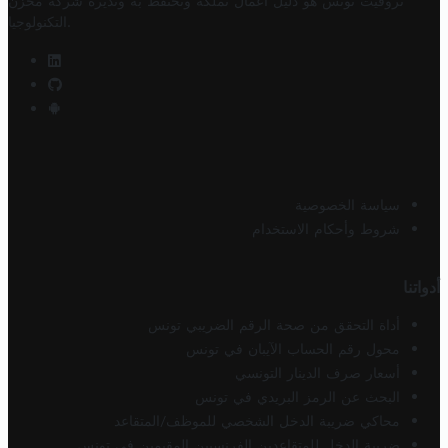
تروفيت تونس هو دليل أعمال تملكه وتحتفظ به وتديره
شركة مخزن
.
التكنولوجيا
سياسة الخصوصية
شروط وأحكام الاستخدام
أدواتنا
أداة التحقق من صحة الرقم الضريبي تونس
محول رقم الحساب الآيبان في تونس
أسعار صرف الدينار التونسي
البحث عن الرمز البريدي في تونس
محاكي ضريبة الدخل الشخصي للموظف/المتقاعد
ضريبة الدخل للمتقاعدين الفرنسيين المقيمين في تونس