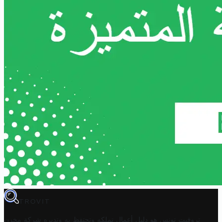
TROVIT
تروفيت تونس هو دليل أعمال تملكه وتحتفظ به وتديره
شركة مخزن